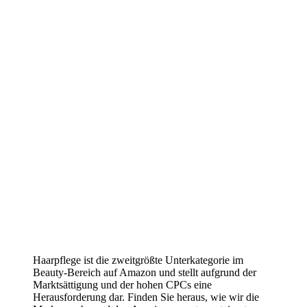
Beauty-Segment Fallstudie I
Erfolgreiche Nutzung von
Amazon DSP mit Fokus auf
Prospecting, New to Brand und
Retargeting
Haarpflege ist die zweitgrößte Unterkategorie im
Beauty-Bereich auf Amazon und stellt aufgrund der
Marktsättigung und der hohen CPCs eine
Herausforderung dar. Finden Sie heraus, wie wir die