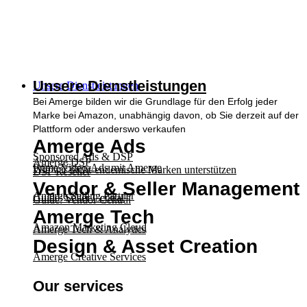
Skip
to
content
Unsere Dienstleistungen
Unsere Dienstleistungen
Bei Amerge bilden wir die Grundlage für den Erfolg jeder
Marke bei Amazon, unabhängig davon, ob Sie derzeit auf der
Plattform oder anderswo verkaufen
Amerge Ads
Sponsored Ads & DSP
Amerge DSP
Prime Video-Ads mit Amerge
Wie wir nicht-endemische Marken unterstützen
DSP Reseller
Vendor & Seller Management
Amerge Selling Partner
Guide: Seller Central
Guide: Vendor Central
Amerge Tech
Amazon Marketing Cloud
Amerge Tech & Analytics
Design & Asset Creation
Amerge Creative Services
Our services