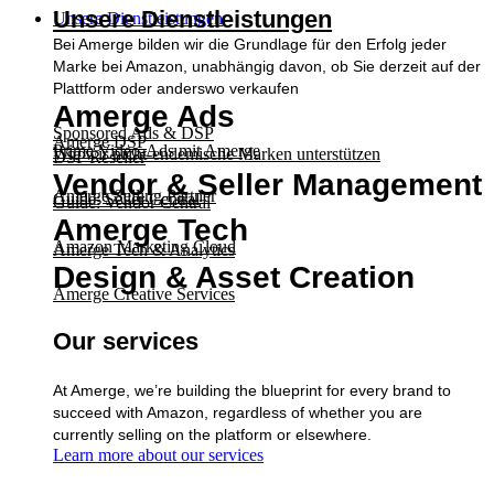
Unsere Dienstleistungen
Unsere Dienstleistungen
Bei Amerge bilden wir die Grundlage für den Erfolg jeder
Marke bei Amazon, unabhängig davon, ob Sie derzeit auf der
Plattform oder anderswo verkaufen
Amerge Ads
Sponsored Ads & DSP
Amerge DSP
Prime Video-Ads mit Amerge
Wie wir nicht-endemische Marken unterstützen
DSP Reseller
Vendor & Seller Management
Amerge Selling Partner
Guide: Seller Central
Guide: Vendor Central
Amerge Tech
Amazon Marketing Cloud
Amerge Tech & Analytics
Design & Asset Creation
Amerge Creative Services
Our services
At Amerge, we’re building the blueprint for every brand to
succeed with Amazon, regardless of whether you are
currently selling on the platform or elsewhere.
Learn more about our services