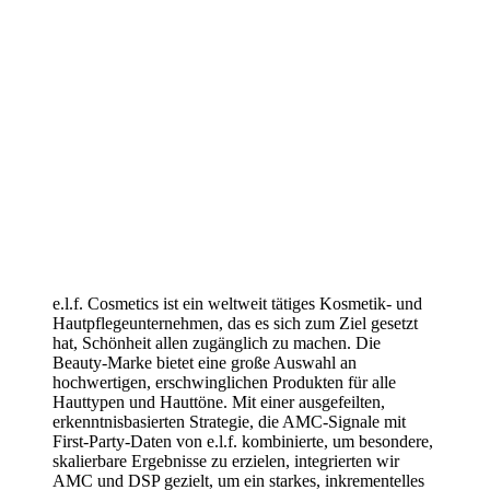
e.l.f.-Cosmetics-Fallstudie: e.l.f.
Cosmetics auf Platz 1 im Bereich
Kosmetik
e.l.f. Cosmetics ist ein weltweit tätiges Kosmetik- und
Hautpflegeunternehmen, das es sich zum Ziel gesetzt
hat, Schönheit allen zugänglich zu machen. Die
Beauty-Marke bietet eine große Auswahl an
hochwertigen, erschwinglichen Produkten für alle
Hauttypen und Hauttöne. Mit einer ausgefeilten,
erkenntnisbasierten Strategie, die AMC-Signale mit
First-Party-Daten von e.l.f. kombinierte, um besondere,
skalierbare Ergebnisse zu erzielen, integrierten wir
AMC und DSP gezielt, um ein starkes, inkrementelles