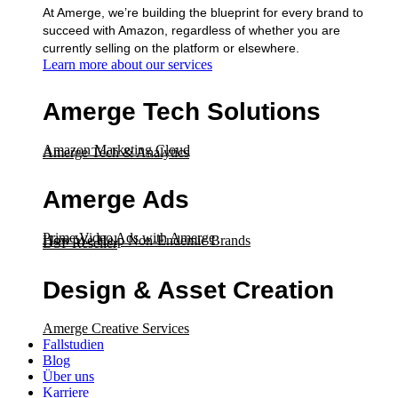
At Amerge, we’re building the blueprint for every brand to
succeed with Amazon, regardless of whether you are
currently selling on the platform or elsewhere.
Learn more about our services
Amerge Tech Solutions
Amazon Marketing Cloud
Amerge Tech & Analytics
Amerge Ads
Prime Video Ads with Amerge
How We Help Non-Endemic Brands
DSP Reseller
Design & Asset Creation
Amerge Creative Services
Fallstudien
Blog
Über uns
Karriere