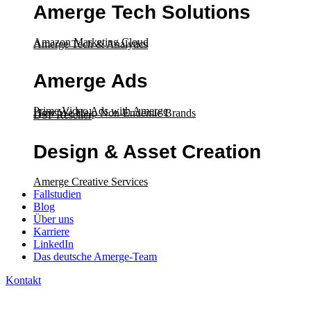
Amerge Tech Solutions
Amazon Marketing Cloud
Amerge Tech & Analytics
Amerge Ads
Prime Video Ads with Amerge
How We Help Non-Endemic Brands
DSP Reseller
Design & Asset Creation
Amerge Creative Services
Fallstudien
Blog
Über uns
Karriere
LinkedIn
Das deutsche Amerge-Team
Kontakt