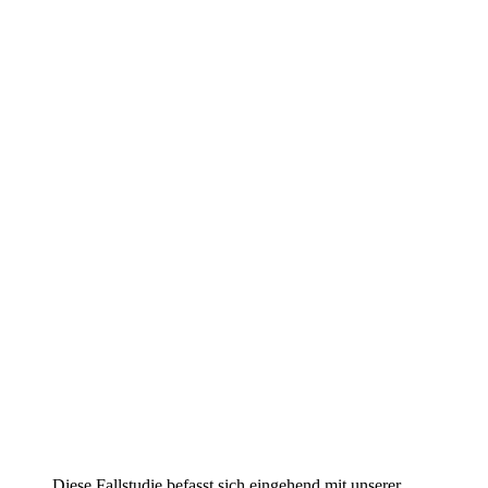
Bondi-Sands - Fallstudie: Amazon
Ads & Vendor Partnership
Diese Fallstudie befasst sich eingehend mit unserer