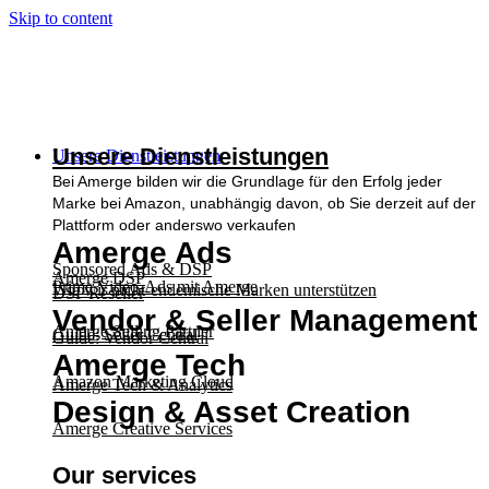
Skip to content
Unsere Dienstleistungen
Unsere Dienstleistungen
Bei Amerge bilden wir die Grundlage für den Erfolg jeder
Marke bei Amazon, unabhängig davon, ob Sie derzeit auf der
Plattform oder anderswo verkaufen
Amerge Ads
Sponsored Ads & DSP
Amerge DSP
Prime Video-Ads mit Amerge
Wie wir nicht-endemische Marken unterstützen
DSP Reseller
Vendor & Seller Management
Amerge Selling Partner
Guide: Seller Central
Guide: Vendor Central
Amerge Tech
Amazon Marketing Cloud
Amerge Tech & Analytics
Design & Asset Creation
Amerge Creative Services
Our services