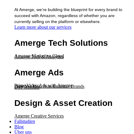
At Amerge, we’re building the blueprint for every brand to
succeed with Amazon, regardless of whether you are
currently selling on the platform or elsewhere.
Learn more about our services
Amerge Tech Solutions
Amazon Marketing Cloud
Amerge Tech & Analytics
Amerge Ads
Prime Video Ads with Amerge
How We Help Non-Endemic Brands
DSP Reseller
Design & Asset Creation
Amerge Creative Services
Fallstudien
Blog
Über uns