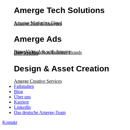
Amerge Tech Solutions
Amazon Marketing Cloud
Amerge Tech & Analytics
Amerge Ads
Prime Video Ads with Amerge
How We Help Non-Endemic Brands
DSP Reseller
Design & Asset Creation
Amerge Creative Services
Fallstudien
Blog
Über uns
Karriere
LinkedIn
Das deutsche Amerge-Team
Kontakt