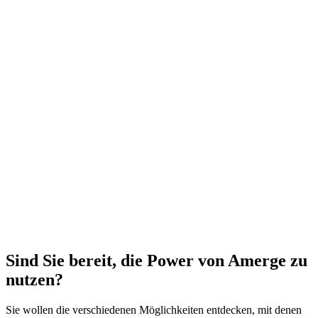
E-Mail:
hello@amerge.com
Registrierungseintrag:
Eintragung ins Handelsregister
Registergericht: Amtsgericht München
Registrierungsnummer: HRB279552
Umsatzsteuer-Identifikationsnummer gemäß §27 a
Umsatzsteuergesetz: DE356778057
Kontakt:
Amerge Gmbh
Schwanthalerstr. 91
80336 München
Deutschland
Sind Sie bereit, die Power von Amerge zu
nutzen?
Sie wollen die verschiedenen Möglichkeiten entdecken, mit denen