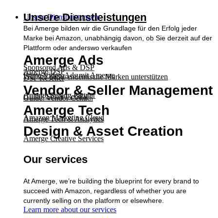
Unsere Dienstleistungen
Unsere Dienstleistungen
Bei Amerge bilden wir die Grundlage für den Erfolg jeder
Marke bei Amazon, unabhängig davon, ob Sie derzeit auf der
Plattform oder anderswo verkaufen
Amerge Ads
Sponsored Ads & DSP
Amerge DSP
Prime Video-Ads mit Amerge
Wie wir nicht-endemische Marken unterstützen
DSP Reseller
Vendor & Seller Management
Amerge Selling Partner
Guide: Seller Central
Guide: Vendor Central
Amerge Tech
Amazon Marketing Cloud
Amerge Tech & Analytics
Design & Asset Creation
Amerge Creative Services
Our services
At Amerge, we’re building the blueprint for every brand to
succeed with Amazon, regardless of whether you are
currently selling on the platform or elsewhere.
Learn more about our services