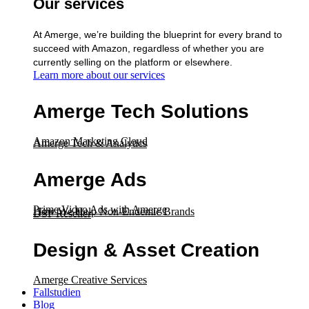
Our services
At Amerge, we’re building the blueprint for every brand to
succeed with Amazon, regardless of whether you are
currently selling on the platform or elsewhere.
Learn more about our services
Amerge Tech Solutions
Amazon Marketing Cloud
Amerge Tech & Analytics
Amerge Ads
Prime Video Ads with Amerge
How We Help Non-Endemic Brands
DSP Reseller
Design & Asset Creation
Amerge Creative Services
Fallstudien
Blog