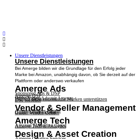
Skip
to
content
Unsere Dienstleistungen
Unsere Dienstleistungen
Bei Amerge bilden wir die Grundlage für den Erfolg jeder
Marke bei Amazon, unabhängig davon, ob Sie derzeit auf der
Plattform oder anderswo verkaufen
Amerge Ads
Sponsored Ads & DSP
Amerge DSP
Prime Video-Ads mit Amerge
Wie wir nicht-endemische Marken unterstützen
DSP Reseller
Vendor & Seller Management
Amerge Selling Partner
Guide: Seller Central
Guide: Vendor Central
Amerge Tech
Amazon Marketing Cloud
Amerge Tech & Analytics
Design & Asset Creation
Amerge Creative Services