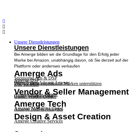
Unsere Dienstleistungen
Unsere Dienstleistungen
Bei Amerge bilden wir die Grundlage für den Erfolg jeder
Marke bei Amazon, unabhängig davon, ob Sie derzeit auf der
Plattform oder anderswo verkaufen
Amerge Ads
Sponsored Ads & DSP
Amerge DSP
Prime Video-Ads mit Amerge
Wie wir nicht-endemische Marken unterstützen
DSP Reseller
Vendor & Seller Management
Amerge Selling Partner
Guide: Seller Central
Guide: Vendor Central
Amerge Tech
Amazon Marketing Cloud
Amerge Tech & Analytics
Design & Asset Creation
Amerge Creative Services