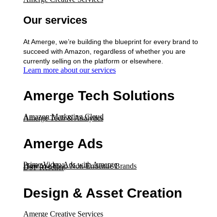
Our services
At Amerge, we’re building the blueprint for every brand to
succeed with Amazon, regardless of whether you are
currently selling on the platform or elsewhere.
Learn more about our services
Amerge Tech Solutions
Amazon Marketing Cloud
Amerge Tech & Analytics
Amerge Ads
Prime Video Ads with Amerge
How We Help Non-Endemic Brands
DSP Reseller
Design & Asset Creation
Amerge Creative Services